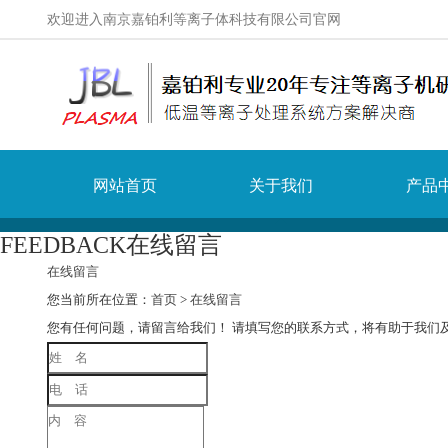
欢迎进入南京嘉铂利等离子体科技有限公司官网
网站首页
关于我们
产品
FEEDBACK
在线留言
在线留言
您当前所在位置：
首页
>
在线留言
您有任何问题，请留言给我们！
请填写您的联系方式，将有助于我们